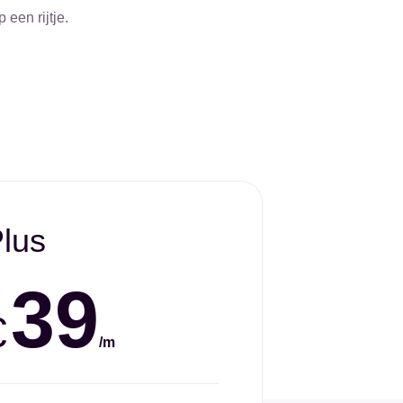
een rijtje.
lus
39
€
/m