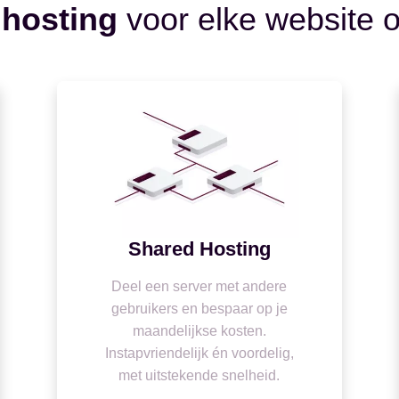
 hosting
voor elke website o
Shared Hosting
Deel een server met andere
gebruikers en bespaar op je
maandelijkse kosten.
Instapvriendelijk én voordelig,
met uitstekende snelheid.