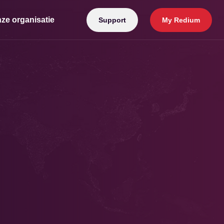
ze organisatie
Support
My Redium