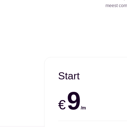
meest comp
Start
9
€
/m