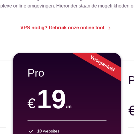
lexe online omgevingen. Hieronder staan de mogelijkheden op 
VPS nodig? Gebruik onze online tool
Voorgesteld
Pro
P
19
€
/m
10
websites