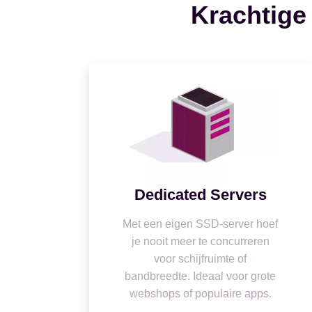
Krachtige
Dedicated Servers
Met een eigen SSD-server hoef
je nooit meer te concurreren
voor schijfruimte of
bandbreedte. Ideaal voor grote
webshops of populaire apps.