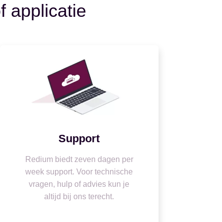
f applicatie
Support
Redium biedt zeven dagen per
week support. Voor technische
vragen, hulp of advies kun je
altijd bij ons terecht.