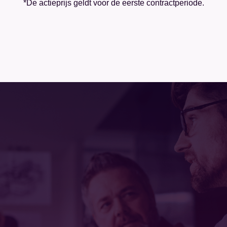
*De actieprijs geldt voor de eerste contractperiode.